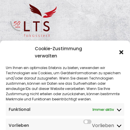
Cookie-Zustimmung
verwalten
Um Ihnen ein optimales Erlebnis zu bieten, verwenden wir
Kontaktdaten
Technologien wie Cookies, um Geräteinformationen zu speichern
und/oder darauf zuzugreifen. Wenn Sie diesen Technologien
zustimmen, können wir Daten wie das Surfverhalten oder
LTS
eindeutige IDs auf dieser Website verarbeiten. Wenn Sie Ihre
Zustimmung nicht erteilen oder zurückziehen, können bestimmte
Rechtsanwälte • Wirtschaftsprüfer •
Merkmale und Funktionen beeinträchtigt werden.
Steuerberater
Funktional
Immer aktiv
Bunsenstraße 3
D-32052 Herford
Vorlieben
Vorlieben
Tel.: +49 5221 6930 600