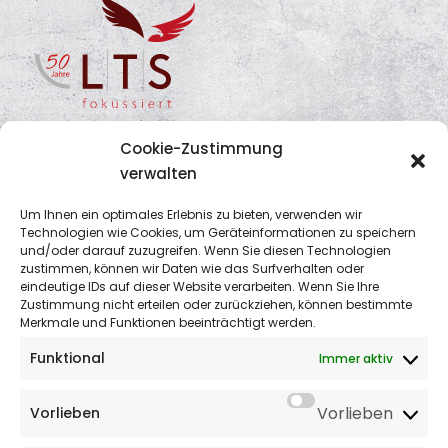
Cookie-Zustimmung
verwalten
Um Ihnen ein optimales Erlebnis zu bieten, verwenden wir
Kontaktdaten
Technologien wie Cookies, um Geräteinformationen zu speichern
und/oder darauf zuzugreifen. Wenn Sie diesen Technologien
zustimmen, können wir Daten wie das Surfverhalten oder
LTS
eindeutige IDs auf dieser Website verarbeiten. Wenn Sie Ihre
Zustimmung nicht erteilen oder zurückziehen, können bestimmte
Rechtsanwälte • Wirtschaftsprüfer •
Merkmale und Funktionen beeinträchtigt werden.
Steuerberater
Funktional
Immer aktiv
Bunsenstraße 3
D-32052 Herford
Vorlieben
Vorlieben
Tel.: +49 5221 6930 600