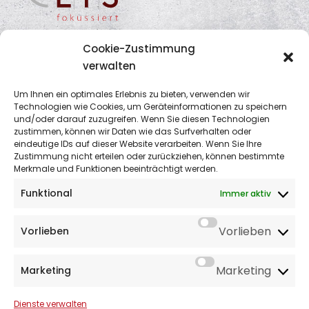
Cookie-Zustimmung
verwalten
Um Ihnen ein optimales Erlebnis zu bieten, verwenden wir
Kontaktdaten
Technologien wie Cookies, um Geräteinformationen zu speichern
und/oder darauf zuzugreifen. Wenn Sie diesen Technologien
zustimmen, können wir Daten wie das Surfverhalten oder
LTS
eindeutige IDs auf dieser Website verarbeiten. Wenn Sie Ihre
Zustimmung nicht erteilen oder zurückziehen, können bestimmte
Rechtsanwälte • Wirtschaftsprüfer •
Merkmale und Funktionen beeinträchtigt werden.
Steuerberater
Funktional
Immer aktiv
Bunsenstraße 3
D-32052 Herford
Vorlieben
Vorlieben
Tel.: +49 5221 6930 600
Fax: +49 5221 6930 690
Marketing
Marketing
E-Mail: info@lts-rechtsanwaelte.com
Dienste verwalten