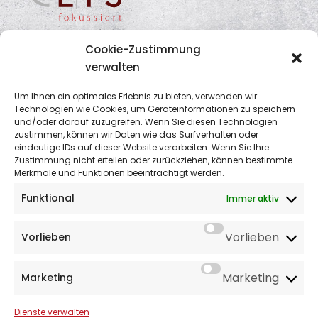
Cookie-Zustimmung
verwalten
Um Ihnen ein optimales Erlebnis zu bieten, verwenden wir
Kontaktdaten
Technologien wie Cookies, um Geräteinformationen zu speichern
und/oder darauf zuzugreifen. Wenn Sie diesen Technologien
zustimmen, können wir Daten wie das Surfverhalten oder
LTS
eindeutige IDs auf dieser Website verarbeiten. Wenn Sie Ihre
Zustimmung nicht erteilen oder zurückziehen, können bestimmte
Rechtsanwälte • Wirtschaftsprüfer •
Merkmale und Funktionen beeinträchtigt werden.
Steuerberater
Funktional
Immer aktiv
Bunsenstraße 3
D-32052 Herford
Vorlieben
Vorlieben
Tel.: +49 5221 6930 600
Fax: +49 5221 6930 690
Marketing
Marketing
E-Mail: info@lts-rechtsanwaelte.com
Dienste verwalten